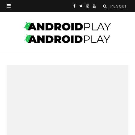
Search
F
T
I
Y
for:
a
w
n
o
c
i
s
u
e
t
t
T
b
t
a
u
o
e
g
b
o
r
r
e
k
a
m