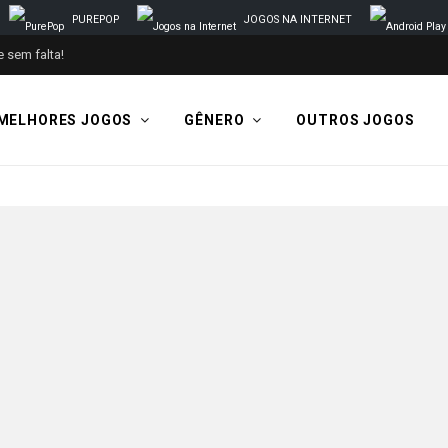
PUREPOP
JOGOS NA INTERNET
 sem falta!
MELHORES JOGOS
GÊNERO
OUTROS JOGOS