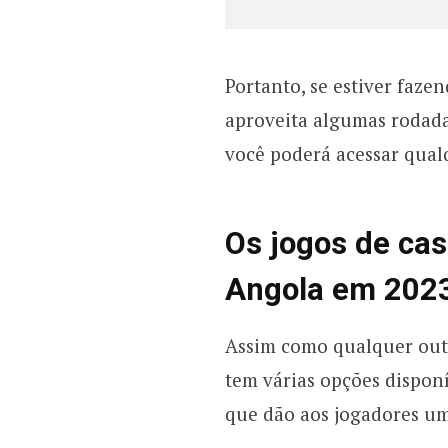
Portanto, se estiver faze
aproveita algumas rodad
você poderá acessar qualq
Os jogos de cas
Angola em 202
Assim como qualquer outr
tem várias opções disponí
que dão aos jogadores um