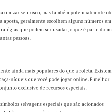
aximizar seu risco, mas também potencialmente ob
a aposta, geralmente escolhem alguns números em
tratégias que podem ser usadas, o que é parte do m
tantas pessoas.
mente ainda mais populares do que a roleta. Existem
 caça-níqueis que você pode jogar online. E melhor
njunto exclusivo de recursos especiais.
 a símbolos selvagens especiais que são acionados