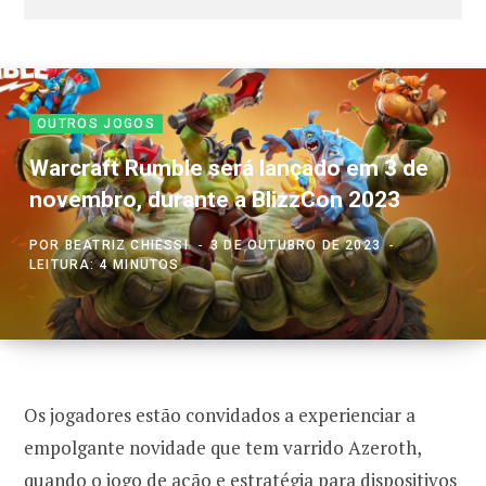
OUTROS JOGOS
Warcraft Rumble será lançado em 3 de
novembro, durante a BlizzCon 2023
POR
BEATRIZ CHIESSI
3 DE OUTUBRO DE 2023
LEITURA: 4 MINUTOS
Os jogadores estão convidados a experienciar a
empolgante novidade que tem varrido Azeroth,
quando o jogo de ação e estratégia para dispositivos