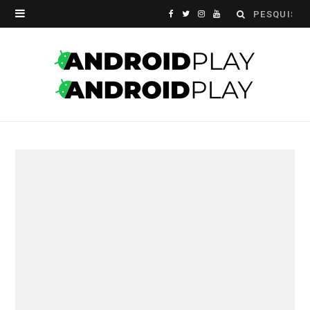
Search
F
T
I
Y
for:
a
w
n
o
c
i
s
u
e
t
t
T
b
t
a
u
o
e
g
b
o
r
r
e
k
a
m