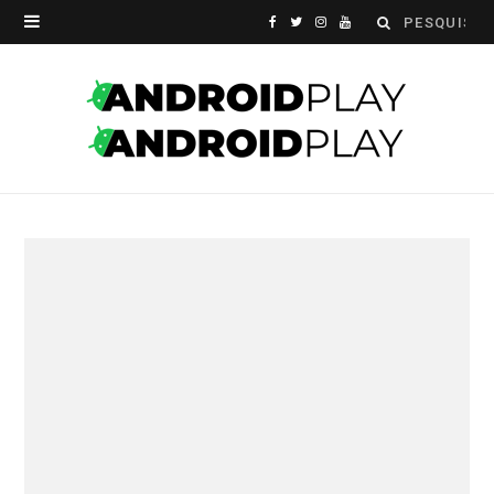
Search
F
T
I
Y
for:
a
w
n
o
c
i
s
u
e
t
t
T
b
t
a
u
o
e
g
b
o
r
r
e
k
a
m