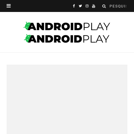
Search
F
T
I
Y
for:
a
w
n
o
c
i
s
u
e
t
t
T
b
t
a
u
o
e
g
b
o
r
r
e
k
a
m