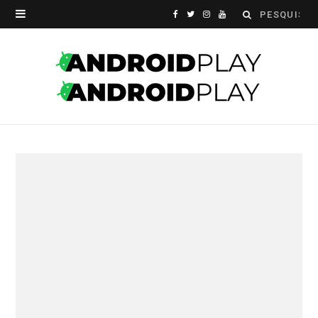
Search
F
T
I
Y
for:
a
w
n
o
c
i
s
u
e
t
t
T
b
t
a
u
o
e
g
b
o
r
r
e
k
a
m