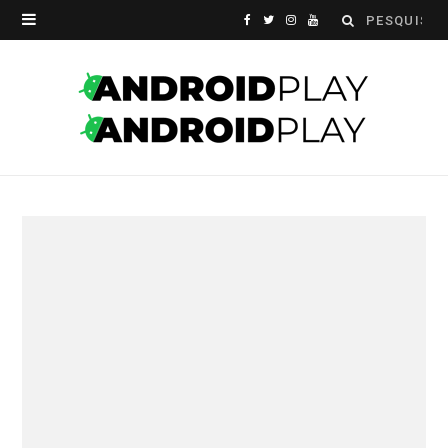
Search
F
T
I
Y
for:
a
w
n
o
c
i
s
u
e
t
t
T
b
t
a
u
o
e
g
b
o
r
r
e
k
a
m