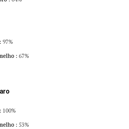
: 97%
rmelho
: 67%
paro
: 100%
rmelho
: 53%