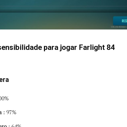
ensibilidade para jogar Farlight 84
era
00%
a
: 97%
bro
: 64%