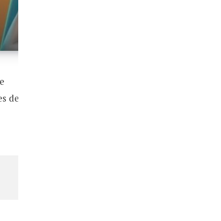
e
es de