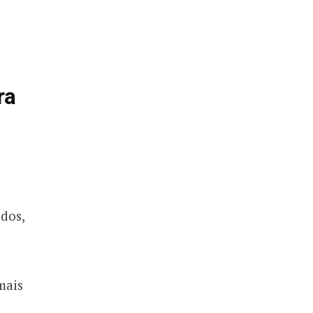
ra
dos,
mais