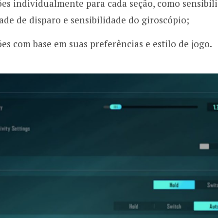
ões individualmente para cada seção, como sensibil
ade de disparo e sensibilidade do giroscópio;
ões com base em suas preferências e estilo de jogo.