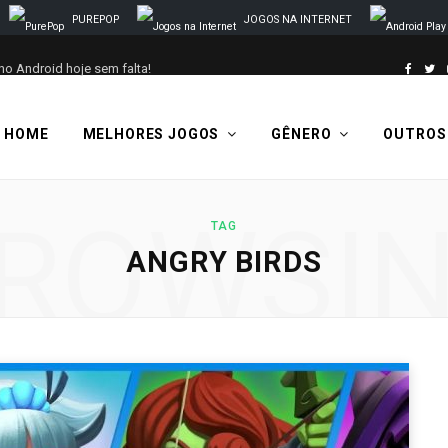
PUREPOP
JOGOS NA INTERNET
no Android hoje sem falta!
F
T
a
w
HOME
MELHORES JOGOS
GÊNERO
OUTROS
c
i
e
t
ROWSI
TAG
b
t
ANGRY BIRDS
o
e
o
r
k