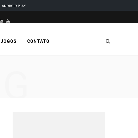
ANDROID PLAY
este site é desenvolvido e mantido por Code Soluções
I
Y
n
o
 JOGOS
CONTATO
s
u
t
T
NG
a
u
g
b
r
e
a
m