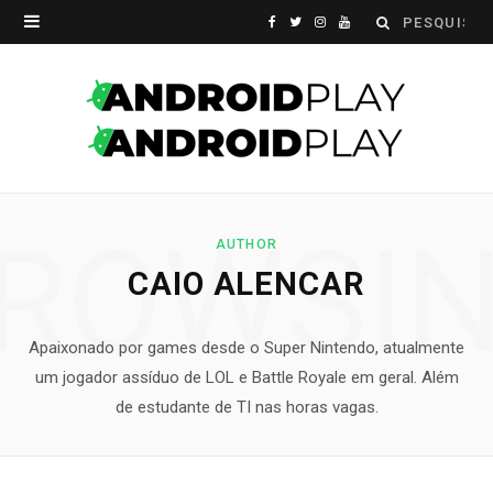
Search
F
T
I
Y
for:
a
w
n
o
c
i
s
u
e
t
t
T
b
t
a
u
ROWSI
o
e
g
b
AUTHOR
CAIO ALENCAR
o
r
r
e
k
a
Apaixonado por games desde o Super Nintendo, atualmente
m
um jogador assíduo de LOL e Battle Royale em geral. Além
de estudante de TI nas horas vagas.