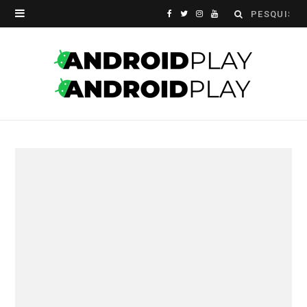
Search
F
T
I
Y
for:
a
w
n
o
c
i
s
u
e
t
t
T
b
t
a
u
o
e
g
b
o
r
r
e
k
a
m