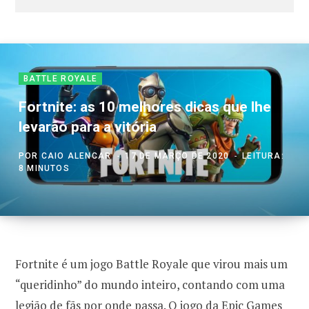
BATTLE ROYALE
Fortnite: as 10 melhores dicas que lhe
levarão para a vitória
POR
CAIO ALENCAR
17 DE MARÇO DE 2020
LEITURA:
8 MINUTOS
Fortnite é um jogo Battle Royale que virou mais um
“queridinho” do mundo inteiro, contando com uma
legião de fãs por onde passa. O jogo da Epic Games