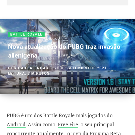
BATTLE ROYALE
Nova atualização do PUBG traz invasão
alienígena
POR
CAIO ALENCAR
20 DE SETEMBRO DE 2021
LEITURA: 3 MINUTOS
PUBG é um dos Battle Royale mais jogados do
Android
. Assim como
Free Fire
, o seu principal
concorrente atualmente, o jogo da Proxima Beta