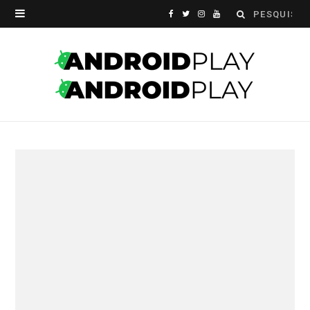
Search
F
T
I
Y
for:
a
w
n
o
c
i
s
u
e
t
t
T
b
t
a
u
o
e
g
b
o
r
r
e
k
a
m