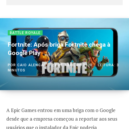
BATTLE ROYALE
Fortnite: Após briga Fortnite chega à
Google Play
POR
CAIO ALENCAR
28 DE ABRIL DE 2020
LEITURA: 3
MINUTOS
A Epic Games entrou em uma briga com o Google
desde que a empresa começou a reportar aos seus
usuários que o instalador da Epic poderia