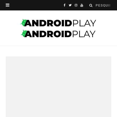
Search
F
T
I
Y
for:
a
w
n
o
c
i
s
u
e
t
t
T
b
t
a
u
o
e
g
b
o
r
r
e
k
a
m