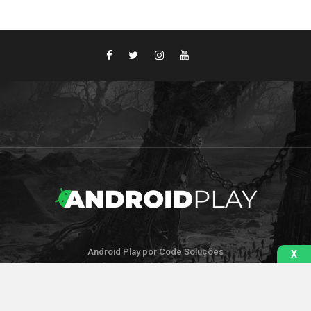
Android Play por Code Soluções
X
IR PARA O TOPO