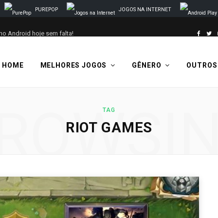
PUREPOP
JOGOS NA INTERNET
no Android hoje sem falta!
F
T
a
w
HOME
MELHORES JOGOS
GÊNERO
OUTROS
c
i
e
t
ROWSI
TAG
b
t
RIOT GAMES
o
e
o
r
k