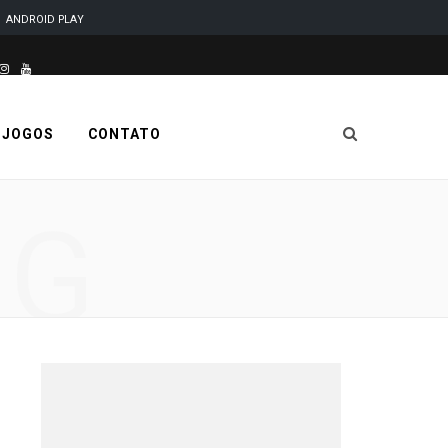
ANDROID PLAY
este site é desenvolvido e mantido por Code Soluções
I
Y
n
o
 JOGOS
CONTATO
s
u
t
T
NG
a
u
g
b
r
e
a
m