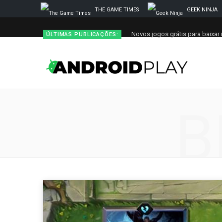
THE GAME TIMES
GEEK NINJA
Novos jogos grátis para baixar 
ÚLTIMAS PUBLICAÇÕES:
B