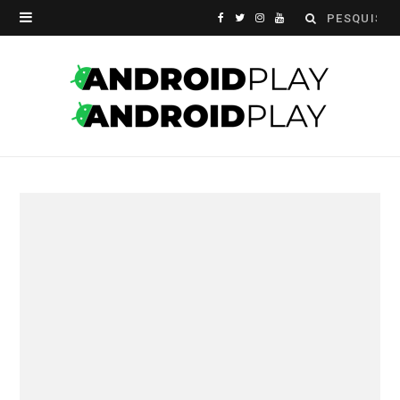
Search
F
T
I
Y
for:
a
w
n
o
c
i
s
u
e
t
t
T
b
t
a
u
o
e
g
b
o
r
r
e
k
a
m